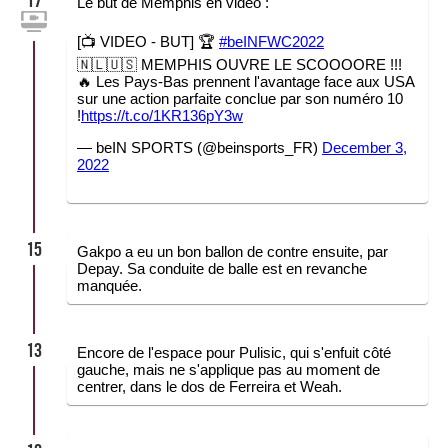
17
Le but de Memphis en vidéo :
[📺 VIDEO - BUT] 🏆
#beINFWC2022
🇳🇱🇺🇸 MEMPHIS OUVRE LE SCOOOORE !!!
🔥 Les Pays-Bas prennent l'avantage face aux USA
sur une action parfaite conclue par son numéro 10
!
https://t.co/1KR136pY3w
— beIN SPORTS (@beinsports_FR)
December 3,
2022
15
Gakpo a eu un bon ballon de contre ensuite, par
Depay. Sa conduite de balle est en revanche
manquée.
13
Encore de l'espace pour Pulisic, qui s'enfuit côté
gauche, mais ne s'applique pas au moment de
centrer, dans le dos de Ferreira et Weah.