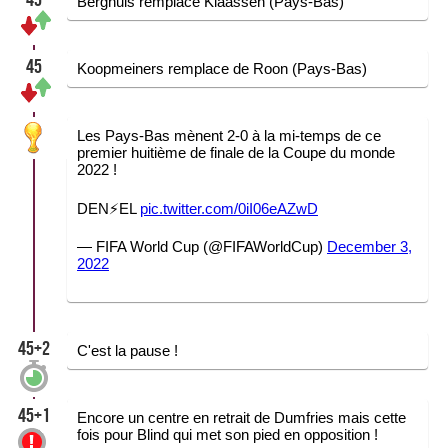
Berghuis remplace Klaassen (Pays-Bas)
45
Koopmeiners remplace de Roon (Pays-Bas)
Les Pays-Bas mènent 2-0 à la mi-temps de ce
premier huitième de finale de la Coupe du monde
2022 !
DEN⚡️EL
pic.twitter.com/0iI06eAZwD
— FIFA World Cup (@FIFAWorldCup)
December 3,
2022
45+2
C'est la pause !
45+1
Encore un centre en retrait de Dumfries mais cette
fois pour Blind qui met son pied en opposition !