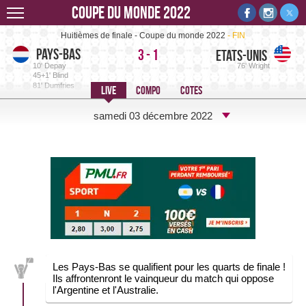
Coupe du monde 2022
Pays-Bas-Etats-Unis -
Huitièmes de finale - Coupe du monde 2022
FIN
Pays-Bas
3
-
1
Etats-Unis
10' Depay
76' Wright
45+1' Blind
81' Dumfries
samedi 03 décembre 2022
Les Pays-Bas se qualifient pour les quarts de finale !
Ils affrontenront le vainqueur du match qui oppose
l'Argentine et l'Australie.