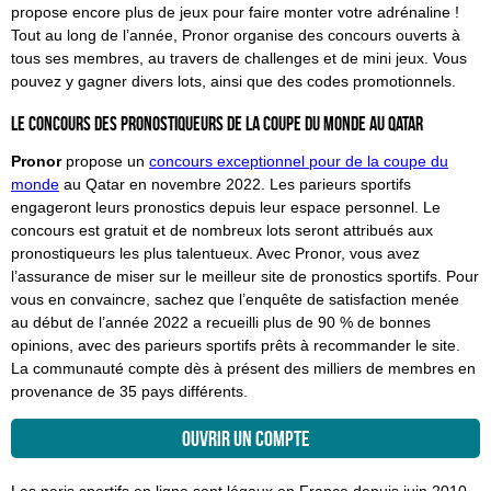
propose encore plus de jeux pour faire monter votre adrénaline !
Tout au long de l’année, Pronor organise des concours ouverts à
tous ses membres, au travers de challenges et de mini jeux. Vous
pouvez y gagner divers lots, ainsi que des codes promotionnels.
Le concours des pronostiqueurs de la coupe du monde au Qatar
Pronor
propose un
concours exceptionnel pour de la coupe du
monde
au Qatar en novembre 2022. Les parieurs sportifs
engageront leurs pronostics depuis leur espace personnel. Le
concours est gratuit et de nombreux lots seront attribués aux
pronostiqueurs les plus talentueux. Avec Pronor, vous avez
l’assurance de miser sur le meilleur site de pronostics sportifs. Pour
vous en convaincre, sachez que l’enquête de satisfaction menée
au début de l’année 2022 a recueilli plus de 90 % de bonnes
opinions, avec des parieurs sportifs prêts à recommander le site.
La communauté compte dès à présent des milliers de membres en
provenance de 35 pays différents.
Ouvrir un compte
Les paris sportifs en ligne sont légaux en France depuis juin 2010.