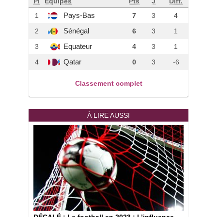
Pl
Équipes
Pts
J
Diff.
Pays-Bas
1
7
3
4
Sénégal
2
6
3
1
Equateur
3
4
3
1
Qatar
4
0
3
-6
Classement complet
À LIRE AUSSI