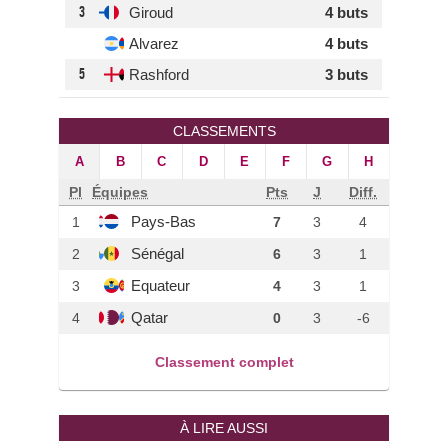
3
Giroud
4 buts
Alvarez
4 buts
5
Rashford
3 buts
CLASSEMENTS
A
B
C
D
E
F
G
H
Pl
Équipes
Pts
J
Diff.
Pays-Bas
1
7
3
4
Sénégal
2
6
3
1
Equateur
3
4
3
1
Qatar
4
0
3
-6
Classement complet
À LIRE AUSSI