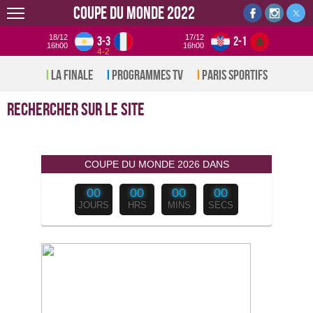
Coupe du monde 2022
18/12
17/12
3-3
2-1
16h00
16h00
4-2
La Finale
Programmes TV
Paris sportifs
Rechercher
sur le site
COUPE DU MONDE 2026 DANS
00
00
00
00
JOURS
HRS
MINS
SECS