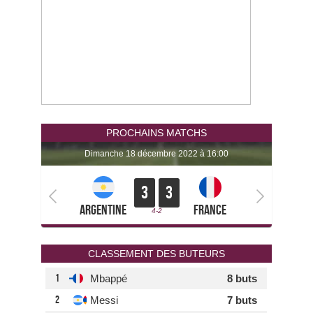
PROCHAINS MATCHS
dimanche 18 décembre 2022 à 16:00
3
3
Argentine
France
4-2
CLASSEMENT DES BUTEURS
1
Mbappé
8 buts
2
Messi
7 buts