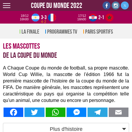
Coupe du monde 2022
18/12
17/12
3-3
2-1
16h00
16h00
4-2
La Finale
Programmes TV
Paris sportifs
Les mascottes
de la Coupe du monde
A Chaque Coupe du monde de football, sa propre mascotte.
World Cup Willie, la mascotte de l'édition 1966 fut la
première mascotte de l'histoire de la coupe du monde de la
FIFA. De manière générale, les mascottes représentent une
caractéristique du pays qui organise la compétition telle
qu'un animal, une coutume ou encore un personnage.
Facebook
Twitter
WhatsApp
Messenger
Telegram
Em
Plus d'histoire