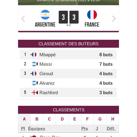
dimanche 18 décembre 2022 à 16:00
3
3
Argentine
France
4-2
CLASSEMENT DES BUTEURS
1
Mbappé
8 buts
2
Messi
7 buts
3
Giroud
4 buts
Alvarez
4 buts
5
Rashford
3 buts
CLASSEMENTS
A
B
C
D
E
F
G
H
Pl
Équipes
Pts
J
Diff.