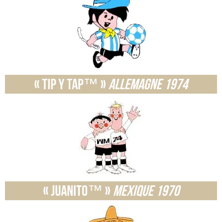
« Tip y Tap™ »
Allemagne 1974
« Juanito™ »
Mexique 1970