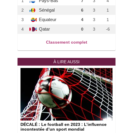
Pays-Bas
1
7
3
4
Sénégal
2
6
3
1
Equateur
3
4
3
1
Qatar
4
0
3
-6
Classement complet
À LIRE AUSSI
DÉCALÉ
: Le football en 2023 : L’influence
incontestée d’un sport mondial