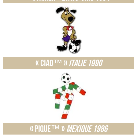
« Ciao™ »
Italie 1990
« Pique™ »
Mexique 1986