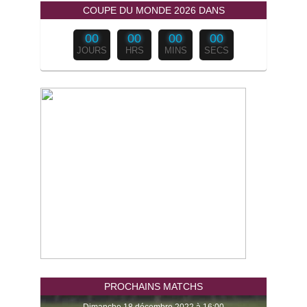
COUPE DU MONDE 2026 DANS
00
00
00
00
JOURS
HRS
MINS
SECS
PROCHAINS MATCHS