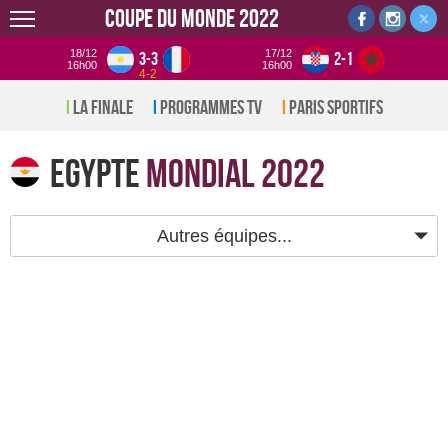
Coupe du monde 2022
18/12
17/12
3-3
2-1
16h00
16h00
4-2
La Finale
Programmes TV
Paris sportifs
Egypte
Mondial 2022
Autres équipes...