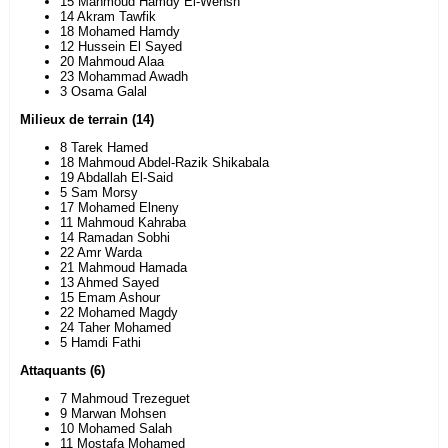
15 Mahmoud Hamdy El-Wensh
14 Akram Tawfik
18 Mohamed Hamdy
12 Hussein El Sayed
20 Mahmoud Alaa
23 Mohammad Awadh
3 Osama Galal
Milieux de terrain (14)
8 Tarek Hamed
18 Mahmoud Abdel-Razik Shikabala
19 Abdallah El-Said
5 Sam Morsy
17 Mohamed Elneny
11 Mahmoud Kahraba
14 Ramadan Sobhi
22 Amr Warda
21 Mahmoud Hamada
13 Ahmed Sayed
15 Emam Ashour
22 Mohamed Magdy
24 Taher Mohamed
5 Hamdi Fathi
Attaquants (6)
7 Mahmoud Trezeguet
9 Marwan Mohsen
10 Mohamed Salah
11 Mostafa Mohamed