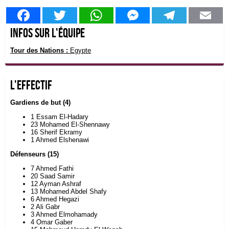
Facebook
Twitter
WhatsApp
Messenger
Telegram
Em
Infos sur l'équipe
Tour des Nations :
Egypte
L'effectif
Gardiens de but (4)
1 Essam El-Hadary
23 Mohamed El-Shennawy
16 Sherif Ekramy
1 Ahmed Elshenawi
Défenseurs (15)
7 Ahmed Fathi
20 Saad Samir
12 Ayman Ashraf
13 Mohamed Abdel Shafy
6 Ahmed Hegazi
2 Ali Gabr
3 Ahmed Elmohamady
4 Omar Gaber