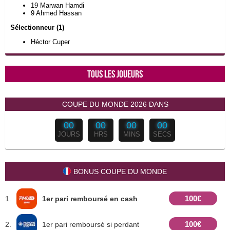
19 Marwan Hamdi
9 Ahmed Hassan
Sélectionneur (1)
Héctor Cuper
Tous les joueurs
COUPE DU MONDE 2026 DANS
00
00
00
00
JOURS
HRS
MINS
SECS
BONUS COUPE DU MONDE
100€
1.
1er pari remboursé en cash
100€
2.
1er pari remboursé si perdant