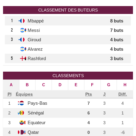
CLASSEMENT DES BUTEURS
1
Mbappé
8 buts
2
Messi
7 buts
3
Giroud
4 buts
Alvarez
4 buts
5
Rashford
3 buts
CLASSEMENTS
A
B
C
D
E
F
G
H
Pl
Équipes
Pts
J
Diff.
Pays-Bas
1
7
3
4
Sénégal
2
6
3
1
Equateur
3
4
3
1
Qatar
4
0
3
-6