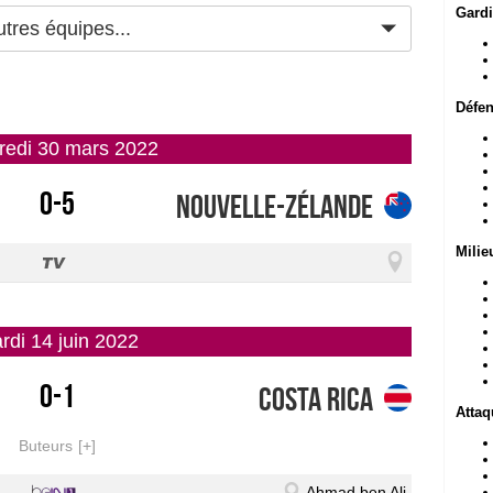
Gardi
tres équipes...
Défen
credi 30 mars 2022
0-5
Nouvelle-Zélande
Milie
ardi 14 juin 2022
0-1
Costa Rica
Attaq
Buteurs
Ahmad ben Ali