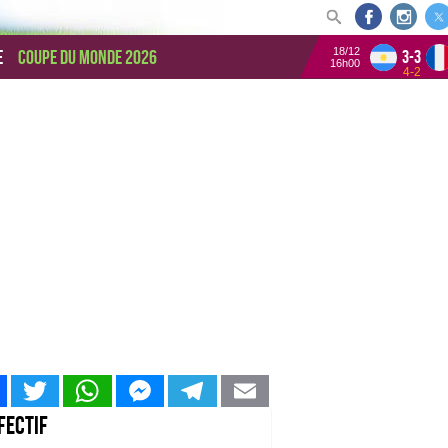
18/12
e
Coupe du monde 2026
3-3
16h00
4-2
Facebook
Twitter
WhatsApp
Messenger
Telegram
Email
fectif