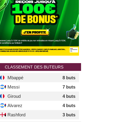
CLASSEMENT DES BUTEURS
Mbappé
8 buts
Messi
7 buts
Giroud
4 buts
Alvarez
4 buts
Rashford
3 buts