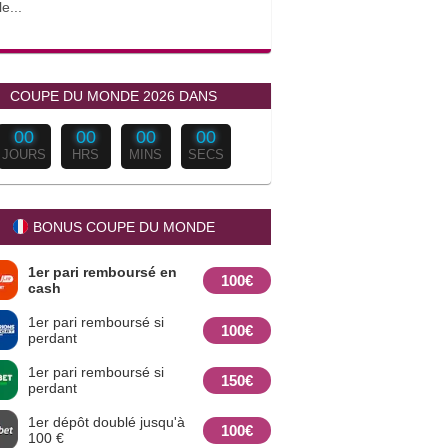
le...
COUPE DU MONDE 2026 DANS
00
00
00
00
JOURS
HRS
MINS
SECS
BONUS COUPE DU MONDE
1er pari remboursé en
100€
cash
1er pari remboursé si
100€
perdant
1er pari remboursé si
150€
perdant
1er dépôt doublé jusqu'à
100€
100 €