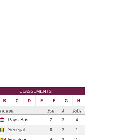
CLASSEMENTS
B
C
D
E
F
G
H
quipes
Pts
J
Diff.
Pays-Bas
7
3
4
Sénégal
6
3
1
Equateur
4
3
1