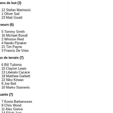
ens de but (3)
12 Stefan Marinovic
1 Oliver Sail
23 Matt Gould
seurs (6)
5 Tommy Smith
16 Michael Boxall
2 Winston Reid
4 Nando Pijnaker
21 Tim Payne
3 Francis De Vries
ux de terrain (7)
6 Bill Tuiloma
15 Clayton Lewis
13 Liberato Cacace
19 Matthew Garbett
22 Niko Kirwan
8 Joe Bell
10 Marko Stamenic
uants (7)
7 Kosta Barbarouses
9 Chris Wood
11 Alex Greive
14 Elijah Just