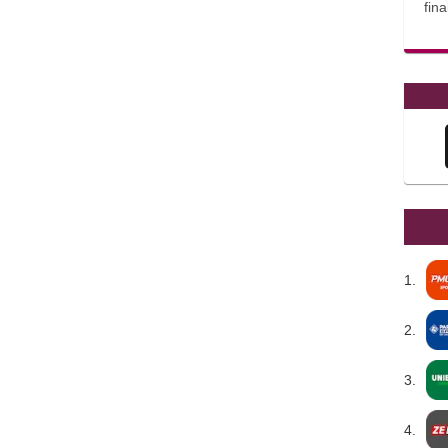
fina
1.
2.
3.
4.