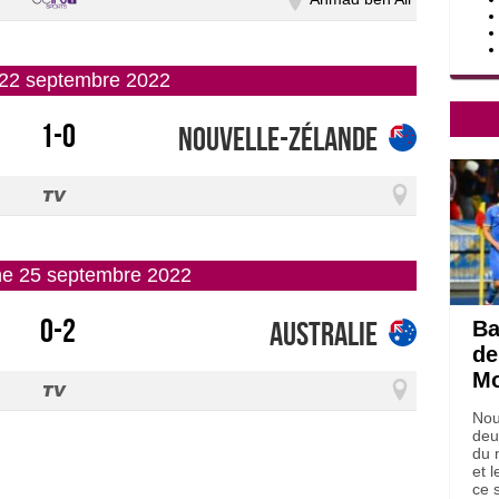
i 22 septembre 2022
1-0
Nouvelle-Zélande
he 25 septembre 2022
0-2
Australie
Ba
de
Mo
Nou
deu
du 
et 
ce 