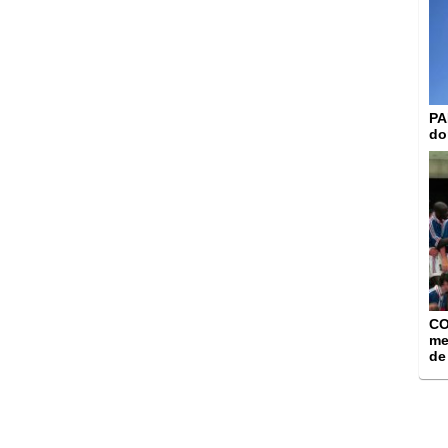
PA
do
CO
me
de 