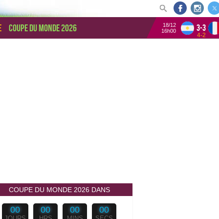
18/12
e
Coupe du monde 2026
3-3
16h00
4-2
COUPE DU MONDE 2026 DANS
00
00
00
00
JOURS
HRS
MINS
SECS