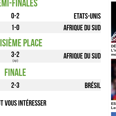
emi-finales
0-2
Etats-Unis
1-0
Afrique du Sud
isième place
DÉ
L’
3-2
Afrique du Sud
mo
(ap)
Finale
2-3
Brésil
ut vous intéresser
ES
Le