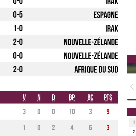
0-0
Irak
0-5
Espagne
1-0
Irak
2-0
Nouvelle-Zélande
0-0
Nouvelle-Zélande
2-0
Afrique du Sud
V
N
D
BP
BC
Pts
3
0
0
10
3
9
1
1
0
2
4
6
3
2