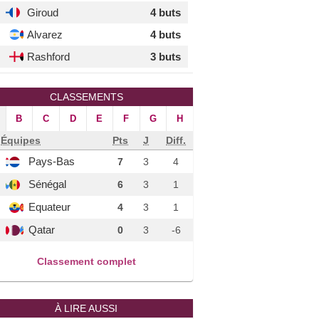
Giroud
4 buts
Alvarez
4 buts
Rashford
3 buts
CLASSEMENTS
B
C
D
E
F
G
H
Équipes
Pts
J
Diff.
Pays-Bas
7
3
4
Sénégal
6
3
1
Equateur
4
3
1
Qatar
0
3
-6
Classement complet
À LIRE AUSSI