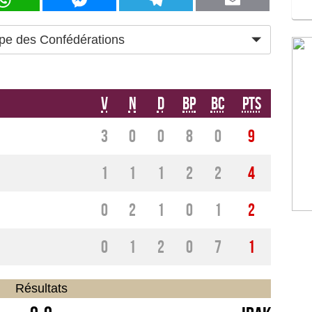
pe des Confédérations
V
N
D
BP
BC
Pts
3
0
0
8
0
9
1
1
1
2
2
4
0
2
1
0
1
2
0
1
2
0
7
1
Résultats