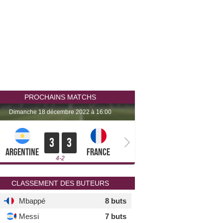
PROCHAINS MATCHS
dimanche 18 décembre 2022 à 16:00
3
3
Argentine
France
4-2
CLASSEMENT DES BUTEURS
Mbappé
8 buts
Messi
7 buts