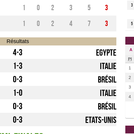
3
1
0
2
3
5
3
1
0
2
4
7
3
5
Résultats
4-3
A
Egypte
Pl
1-3
Italie
1
0-3
Brésil
2
3
1-0
Italie
4
0-3
Brésil
0-3
Etats-Unis