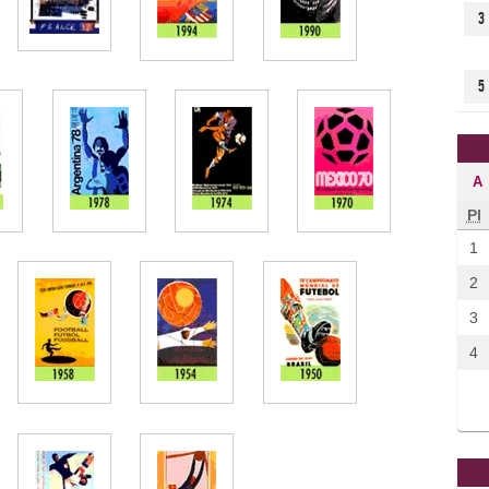
3
5
A
Pl
1
2
3
4