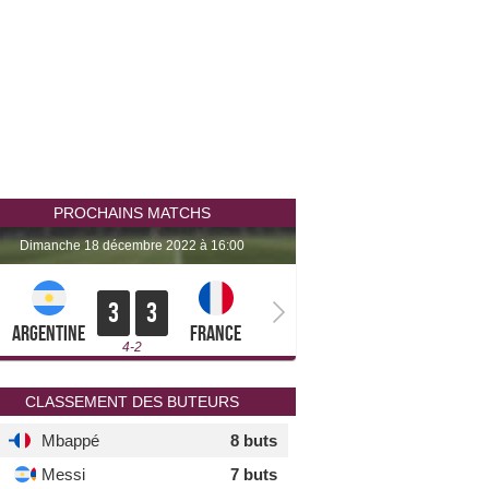
PROCHAINS MATCHS
dimanche 18 décembre 2022 à 16:00
3
3
Argentine
France
4-2
CLASSEMENT DES BUTEURS
Mbappé
8 buts
Messi
7 buts