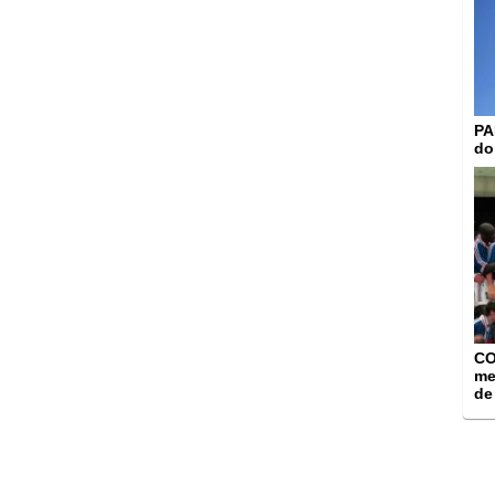
PA
do
CO
me
de 