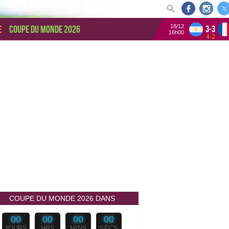
18/12
e
Coupe du monde 2026
3-3
16h00
4-2
COUPE DU MONDE 2026 DANS
00
00
00
00
JOURS
HRS
MINS
SECS