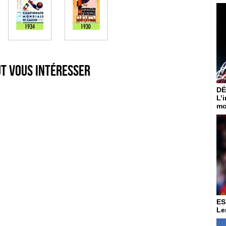
ut vous intéresser
DÉ
L’
mo
ES
Le