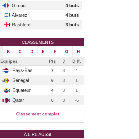
Giroud
4 buts
Alvarez
4 buts
Rashford
3 buts
CLASSEMENTS
B
C
D
E
F
G
H
Équipes
Pts
J
Diff.
Pays-Bas
7
3
4
Sénégal
6
3
1
Equateur
4
3
1
Qatar
0
3
-6
Classement complet
À LIRE AUSSI