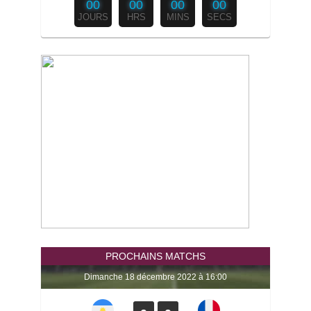
00
00
00
00
JOURS
HRS
MINS
SECS
PROCHAINS MATCHS
dimanche 18 décembre 2022 à 16:00