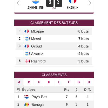
3
3
Argentine
France
4-2
CLASSEMENT DES BUTEURS
1
Mbappé
8 buts
2
Messi
7 buts
3
Giroud
4 buts
Alvarez
4 buts
5
Rashford
3 buts
CLASSEMENTS
A
B
C
D
E
F
G
H
Pl
Équipes
Pts
J
Diff.
Pays-Bas
1
7
3
4
Sénégal
2
6
3
1