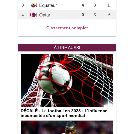
Equateur
3
4
3
1
Qatar
4
0
3
-6
Classement complet
À LIRE AUSSI
DÉCALÉ
: Le football en 2023 : L’influence
incontestée d’un sport mondial