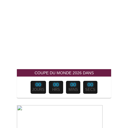
COUPE DU MONDE 2026 DANS
00
00
00
00
JOURS
HRS
MINS
SECS