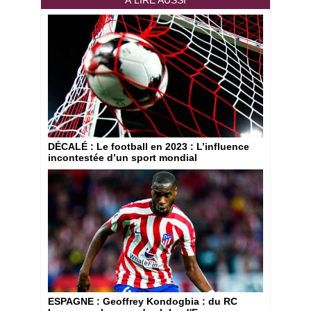
À LIRE AUSSI
DÉCALÉ
: Le football en 2023 : L’influence
incontestée d’un sport mondial
ESPAGNE
: Geoffrey Kondogbia : du RC