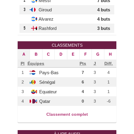
2
Messi
7 buts
3
Giroud
4 buts
Alvarez
4 buts
5
Rashford
3 buts
CLASSEMENTS
A
B
C
D
E
F
G
H
Pl
Équipes
Pts
J
Diff.
Pays-Bas
1
7
3
4
Sénégal
2
6
3
1
Equateur
3
4
3
1
Qatar
4
0
3
-6
Classement complet