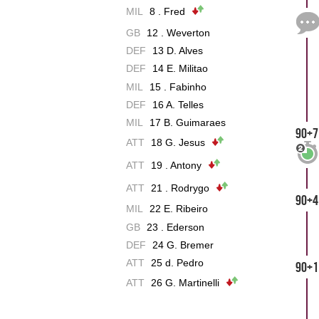
MIL
8 . Fred
GB
12 . Weverton
DEF
13 D. Alves
DEF
14 E. Militao
MIL
15 . Fabinho
DEF
16 A. Telles
MIL
17 B. Guimaraes
90+7
ATT
18 G. Jesus
ATT
19 . Antony
ATT
21 . Rodrygo
90+4
MIL
22 E. Ribeiro
GB
23 . Ederson
DEF
24 G. Bremer
ATT
25 d. Pedro
90+1
ATT
26 G. Martinelli