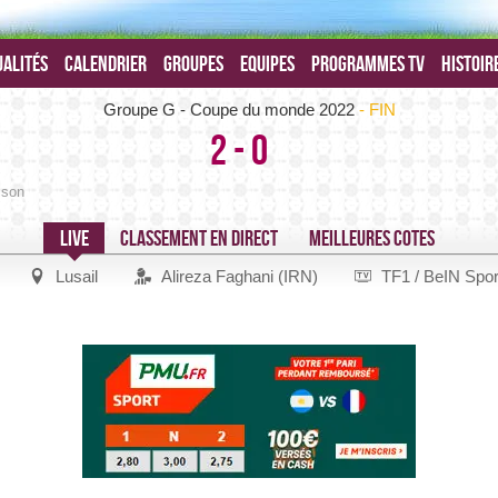
alités
Calendrier
Groupes
Equipes
Programmes TV
Histoir
Brésil-Serbie -
Groupe G - Coupe du monde 2022
FIN
2
-
0
ison
Lusail
Alireza Faghani (IRN)
TF1 / BeIN Spor