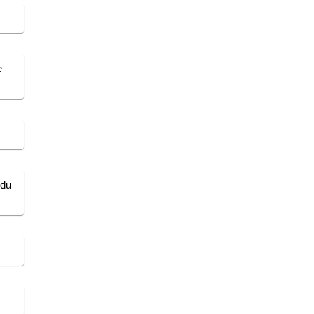
e
 du