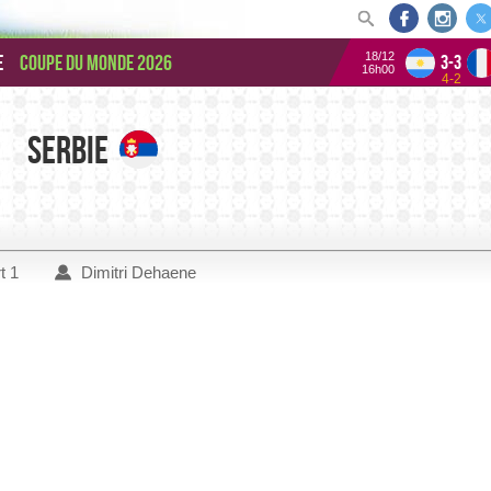
18/12
e
Coupe du monde 2026
3-3
16h00
4-2
Serbie
t 1
Dimitri Dehaene