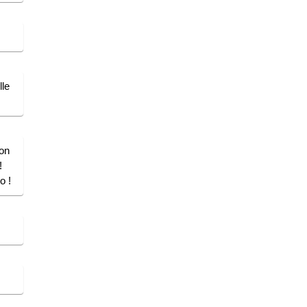
le
on
!
o !