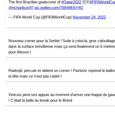
The first Brazilian goalscorer of
#Qatar2022
🇧🇷
#FIFAWorldCu
@richarlison97
pic.twitter.com/T6IhWE6Y4G
— FIFA World Cup (@FIFAWorldCup)
November 24, 2022
Nouveau corner pour la Serbie ! Suite à celui-là, gros cafouillag
dans la surface brésilienne mais ça sera finalement un 6 mètre
pour Alisson !
Radonjic percute et obtient un corner ! Pavlovic reprend le ballo
la tête mais ce n'est pas cadré !
Vinicius perd ses appuis au moment d'armer une frappe du ga
! C'était la balle du break pour le Brésil