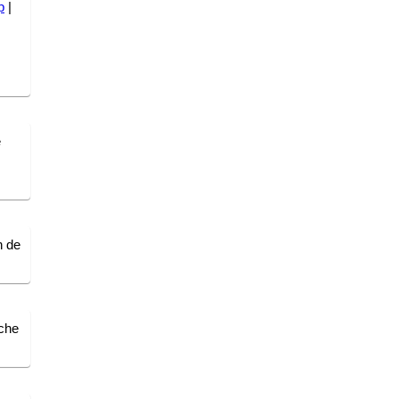
p
|
e
s
n de
uche