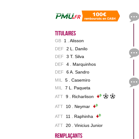
Titulaires
GB
1 . Alisson
DEF
2 L. Danilo
DEF
3 T. Silva
DEF
4 . Marquinhos
DEF
6 A. Sandro
MIL
5 . Casemiro
MIL
7 L. Paqueta
ATT
9 . Richarlison
ATT
10 . Neymar
ATT
11 . Raphinha
ATT
20 . Vinicius Junior
Remplaçants