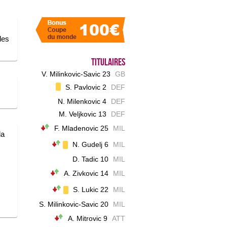
les
Titulaires
V. Milinkovic-Savic 23
GB
S. Pavlovic 2
DEF
N. Milenkovic 4
DEF
M. Veljkovic 13
DEF
F. Mladenovic 25
MIL
la
N. Gudelj 6
MIL
D. Tadic 10
MIL
A. Zivkovic 14
MIL
S. Lukic 22
MIL
S. Milinkovic-Savic 20
MIL
A. Mitrovic 9
ATT