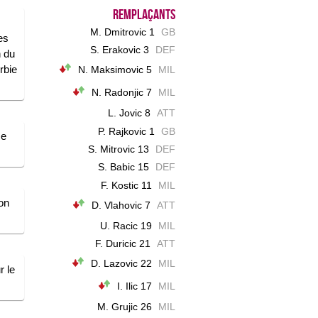
Remplaçants
M. Dmitrovic 1
GB
es
S. Erakovic 3
DEF
h du
rbie
N. Maksimovic 5
MIL
N. Radonjic 7
MIL
L. Jovic 8
ATT
P. Rajkovic 1
GB
se
S. Mitrovic 13
DEF
S. Babic 15
DEF
F. Kostic 11
MIL
on
D. Vlahovic 7
ATT
U. Racic 19
MIL
F. Duricic 21
ATT
D. Lazovic 22
MIL
r le
I. Ilic 17
MIL
M. Grujic 26
MIL