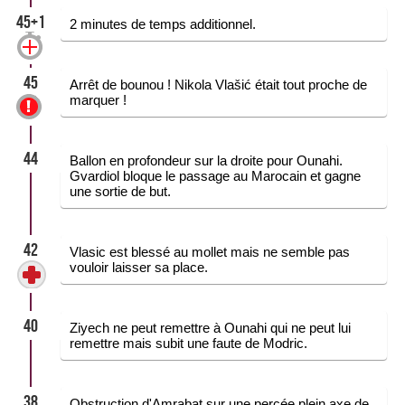
45+1
2 minutes de temps additionnel.
45
Arrêt de bounou ! Nikola Vlašić était tout proche de
marquer !
44
Ballon en profondeur sur la droite pour Ounahi.
Gvardiol bloque le passage au Marocain et gagne
une sortie de but.
42
Vlasic est blessé au mollet mais ne semble pas
vouloir laisser sa place.
40
Ziyech ne peut remettre à Ounahi qui ne peut lui
remettre mais subit une faute de Modric.
38
Obstruction d'Amrabat sur une percée plein axe de