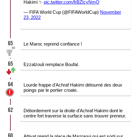
Hakimi ✨
pic.twitter.com/frBZIcyNmQ
— FIFA World Cup (@FIFAWorldCup)
November
23, 2022
65
Le Maroc reprend confiance !
65
Ezzalzouli remplace Boufal.
64
Lourde frappe d'Achraf Hakimi détourné des deux
poings par le portier croate.
62
Débordement sur la droite d'Achraf Hakimi dont le
centre fort traverse la surface sans trouver preneur.
60
Attiyat prend la place de Mazraoui qui est sorti sur