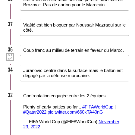
Brozovic. Pas de carton pour le Marocain.
37
Vlašić est bien bloquer par Noussair Mazraoui sur le
côté.
36
Coup franc au milieu de terrain en faveur du Maroc.
34
Juranović centre dans la surface mais le ballon est
dégagé par la défense marocaine.
32
Confrontation engagée entre les 2 équipes
Plenty of early battles so far...
#FIFAWorldCup
|
#Qatar2022
pic.twitter.com/660kTA40nG
— FIFA World Cup (@FIFAWorldCup)
November
23, 2022