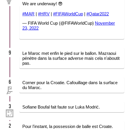
We are underway! 😎
#MAR
|
#HRV
|
#FIFAWorldCup
|
#Qatar2022
— FIFA World Cup (@FIFAWorldCup)
November
23, 2022
9
Le Maroc met enfin le pied sur le ballon. Mazraoui
pénètre dans la surface adverse mais cela n'aboutit
pas.
6
Corner pour la Croatie. Cafouillage dans la surface
du Maroc.
3
Sofiane Boufal fait faute sur Luka Modrić.
2
Pour l'instant, la possession de balle est Croate.