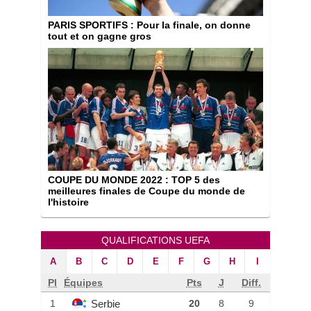
PARIS SPORTIFS
: Pour la finale, on donne
tout et on gagne gros
COUPE DU MONDE 2022
: TOP 5 des
meilleures finales de Coupe du monde de
l'histoire
QUALIFICATIONS UEFA
A
B
C
D
E
F
G
H
I
Pl
Équipes
Pts
J
Diff.
Serbie
1
20
8
9