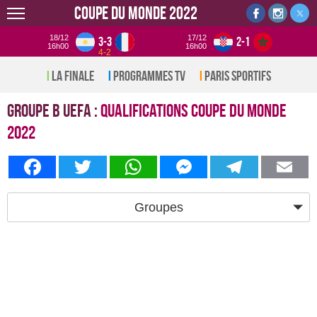
Coupe du monde 2022
18/12
17/12
3-3
2-1
16h00
16h00
4-2
La Finale
Programmes TV
Paris sportifs
Groupe b UEFA :
Qualifications Coupe du monde
2022
Facebook
Twitter
WhatsApp
Messenger
Telegram
Em
Groupes