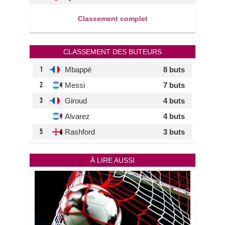
Classement complet
CLASSEMENT DES BUTEURS
1
Mbappé
8 buts
2
Messi
7 buts
3
Giroud
4 buts
Alvarez
4 buts
5
Rashford
3 buts
À LIRE AUSSI