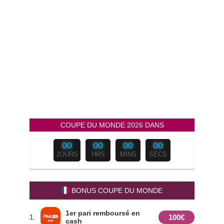
COUPE DU MONDE 2026 DANS
00
00
00
00
JOURS
HRS
MINS
SECS
BONUS COUPE DU MONDE
1er pari remboursé en
100€
1.
cash