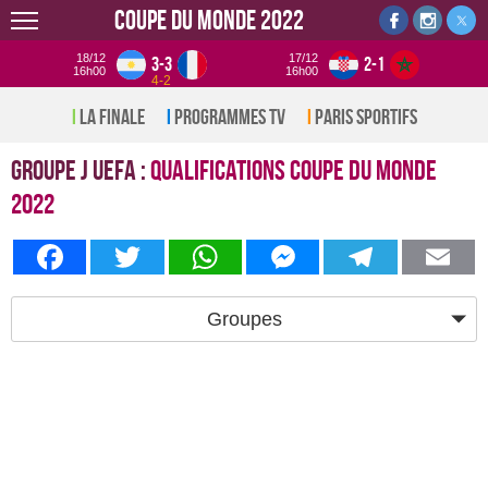
Coupe du monde 2022
18/12
17/12
3-3
2-1
16h00
16h00
4-2
La Finale
Programmes TV
Paris sportifs
Groupe j UEFA :
Qualifications Coupe du monde
2022
Facebook
Twitter
WhatsApp
Messenger
Telegram
Em
Groupes