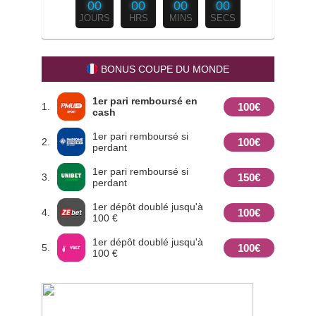
00
00
00
00
JOURS
HRS
MINS
SECS
BONUS COUPE DU MONDE
1er pari remboursé en
100€
1.
cash
1er pari remboursé si
100€
2.
perdant
1er pari remboursé si
150€
3.
perdant
1er dépôt doublé jusqu'à
100€
4.
100 €
1er dépôt doublé jusqu'à
100€
5.
100 €