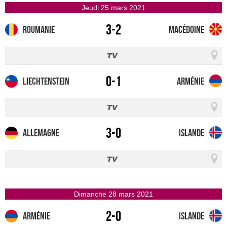
jeudi 25 mars 2021
3-2
Roumanie
Macédoine
0-1
Liechtenstein
Arménie
3-0
Allemagne
Islande
dimanche 28 mars 2021
2-0
Arménie
Islande