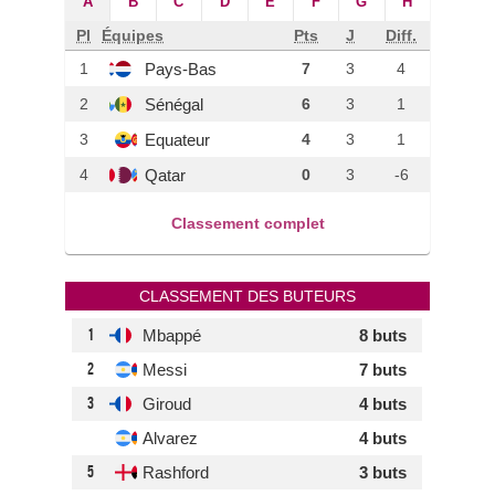
A
B
C
D
E
F
G
H
Pl
Équipes
Pts
J
Diff.
Pays-Bas
1
7
3
4
Sénégal
2
6
3
1
Equateur
3
4
3
1
Qatar
4
0
3
-6
Classement complet
CLASSEMENT DES BUTEURS
1
Mbappé
8 buts
2
Messi
7 buts
3
Giroud
4 buts
Alvarez
4 buts
5
Rashford
3 buts