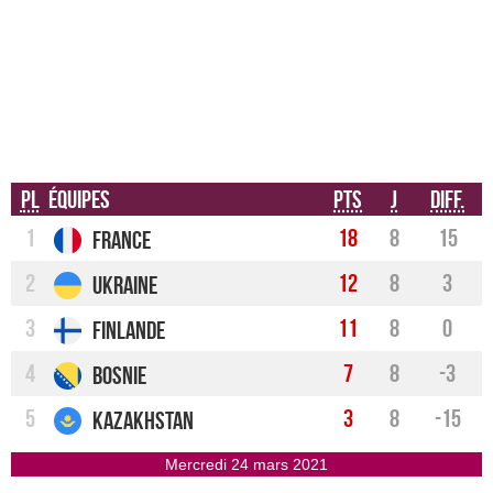
Pl
Équipes
Pts
J
Diff.
1
18
8
15
France
2
12
8
3
Ukraine
3
11
8
0
Finlande
4
7
8
-3
Bosnie
5
3
8
-15
Kazakhstan
mercredi 24 mars 2021