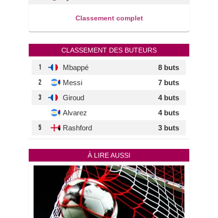
Classement complet
CLASSEMENT DES BUTEURS
1
Mbappé
8 buts
2
Messi
7 buts
3
Giroud
4 buts
Alvarez
4 buts
5
Rashford
3 buts
À LIRE AUSSI