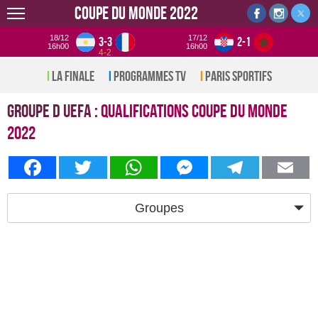
Coupe du monde 2022
18/12
17/12
3-3
2-1
16h00
16h00
4-2
La Finale
Programmes TV
Paris sportifs
Groupe d UEFA :
Qualifications Coupe du monde
2022
Facebook
Twitter
WhatsApp
Messenger
Telegram
Em
Groupes