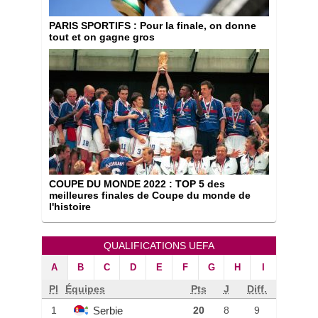
PARIS SPORTIFS
: Pour la finale, on donne
tout et on gagne gros
COUPE DU MONDE 2022
: TOP 5 des
meilleures finales de Coupe du monde de
l'histoire
QUALIFICATIONS UEFA
A
B
C
D
E
F
G
H
I
Pl
Équipes
Pts
J
Diff.
Serbie
1
20
8
9