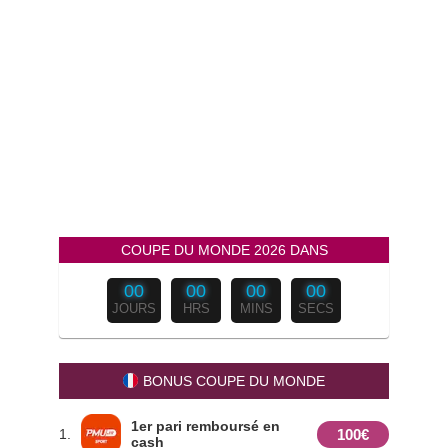
COUPE DU MONDE 2026 DANS
00
00
00
00
JOURS
HRS
MINS
SECS
BONUS COUPE DU MONDE
1er pari remboursé en
100€
1.
cash