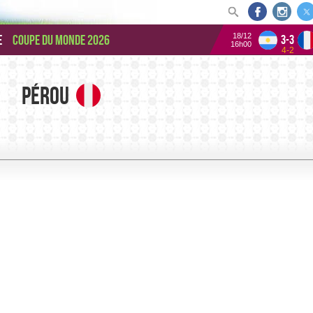
18/12
e
Coupe du monde 2026
3-3
16h00
4-2
Pérou