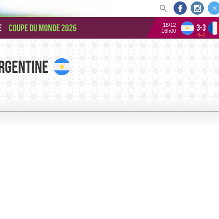
18/12
e
Coupe du monde 2026
3-3
16h00
4-2
rgentine