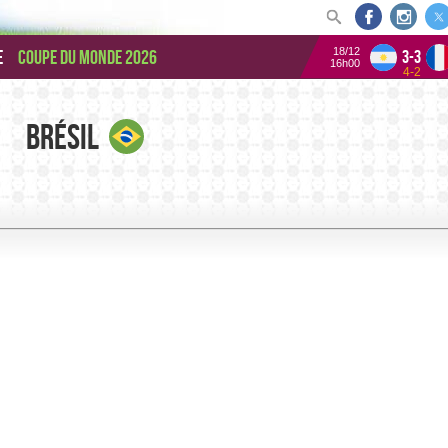
18/12
e
Coupe du monde 2026
3-3
16h00
4-2
Brésil